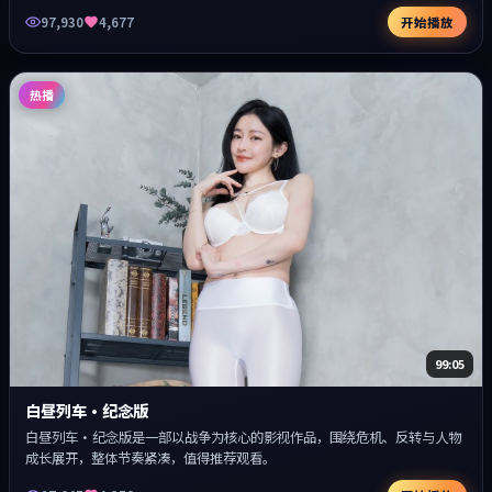
97,930
4,677
开始播放
热播
99:05
白昼列车·纪念版
白昼列车·纪念版是一部以战争为核心的影视作品，围绕危机、反转与人物
成长展开，整体节奏紧凑，值得推荐观看。