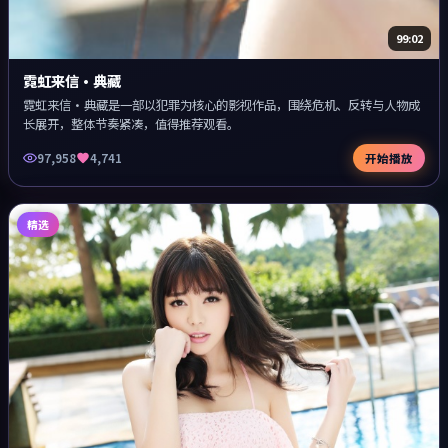
99:02
霓虹来信·典藏
霓虹来信·典藏是一部以犯罪为核心的影视作品，围绕危机、反转与人物成
长展开，整体节奏紧凑，值得推荐观看。
97,958
4,741
开始播放
精选