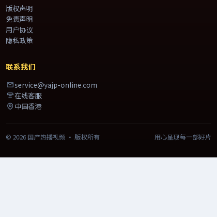
版权声明
免责声明
用户协议
隐私政策
联系我们
service@yajp-online.com
在线客服
中国香港
©
2026
国产热播视频
· 版权所有
用心呈现每一部好片