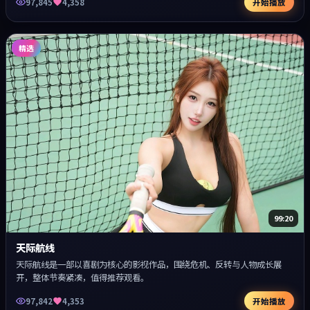
97,845
4,358
开始播放
精选
99:20
天际航线
天际航线是一部以喜剧为核心的影视作品，围绕危机、反转与人物成长展
开，整体节奏紧凑，值得推荐观看。
97,842
4,353
开始播放