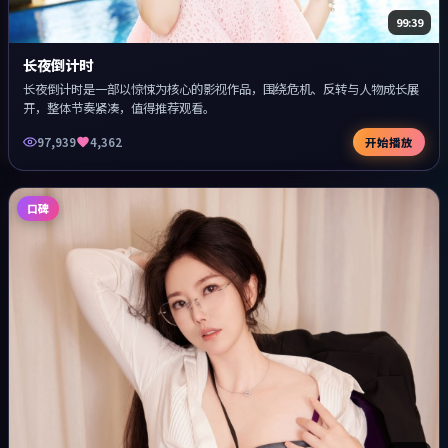
99:39
长夜倒计时
长夜倒计时是一部以惊悚为核心的影视作品，围绕危机、反转与人物成长展
开，整体节奏紧凑，值得推荐观看。
97,939
4,362
开始播放
口碑